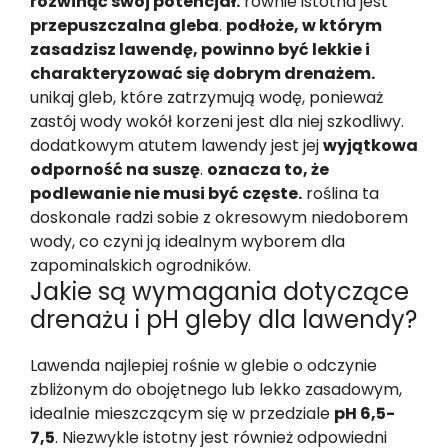
rozwinąć swój potencjał.
równie istotna jest
przepuszczalna gleba
.
podłoże, w którym
zasadzisz lawendę, powinno być lekkie i
charakteryzować się dobrym drenażem.
unikaj gleb, które zatrzymują wodę, ponieważ
zastój wody wokół korzeni jest dla niej szkodliwy.
dodatkowym atutem lawendy jest jej
wyjątkowa
odporność na suszę
.
oznacza to, że
podlewanie nie musi być częste.
roślina ta
doskonale radzi sobie z okresowym niedoborem
wody, co czyni ją idealnym wyborem dla
zapominalskich ogrodników.
Jakie są wymagania dotyczące
drenażu i pH gleby dla lawendy?
Lawenda najlepiej rośnie w glebie o odczynie
zbliżonym do obojętnego lub lekko zasadowym,
idealnie mieszczącym się w przedziale
pH 6,5-
7,5
. Niezwykle istotny jest również odpowiedni