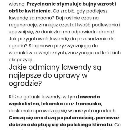
wiosną.
Przycinanie stymuluje bujny wzrost i
obfite kwitnienie.
Co zrobić, gdy podlejesz
lawendę za mocno? Daj roślinie czas na
regenerację, zmniejsz częstotliwość podlewania i
upewnij się, że doniczka ma odpowiedni drenaż.
Jak przygotować lawendę do przesadzenia do
ogrodu? Stopniowo przyzwyczajaj ją do
warunków zewnętrznych, zaczynając od krótkich
ekspozycji.
Jakie odmiany lawendy są
najlepsze do uprawy w
ogrodzie?
Różne gatunki lawendy, w tym
lawenda
wąskolistna
,
lekarska
oraz
francuska
,
doskonale sprawdzają się w naszych ogrodach.
Cieszą się one dużą popularnością, ponieważ
dobrze adaptują się do polskiego klimatu.
Co