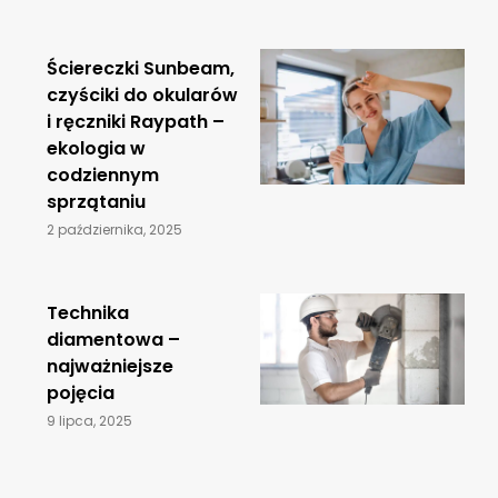
Ściereczki Sunbeam,
czyściki do okularów
i ręczniki Raypath –
ekologia w
codziennym
sprzątaniu
2 października, 2025
​Technika
diamentowa –
najważniejsze
pojęcia
9 lipca, 2025