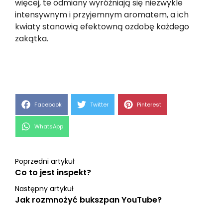
więcej, te odmiany wyróżniają się niezwykle
intensywnym i przyjemnym aromatem, a ich
kwiaty stanowią efektowną ozdobę każdego
zakątka.
Share
Share
Share
Facebook
Twitter
Pinterest
on
on
on
Share
WhatsApp
on
Poprzedni artykuł
Co to jest inspekt?
Następny artykuł
Jak rozmnożyć bukszpan YouTube?