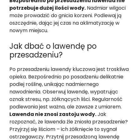
Bezpośrednio po przesadzeniu lawenda nie
potrzebuje dużej ilości wody.
Nadmiar wilgoci
może prowadzić do gnicia korzeni. Podlewaj ją
oszczędnie, dając jej czas na aklimatyzację w
nowym miejscu.
Jak dbać o lawendę po
przesadzeniu?
Po przesadzeniu lawendy kluczowa jest troskliwa
opieka. Bezpośrednio po posadzeniu delikatnie
podlej roślinę, unikając nadmiernego
nawodnienia. Obserwuj lawendę, wypatrując
oznak stresu, np. żółknących liści. Regularność
podlewania jest ważna, ale zawsze z umiarem.
Lawenda nie znosi zastoju wody.
Jak
rozpoznać, że lawenda źle zniosła przesadzenie?
Przyjrzyj się liściom – ich żółknięcie to sygnał
ostrzegawczy. Przytnij przesadzoną lawendę