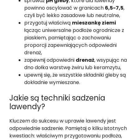
sprawdź
pH gleby
, które dla lawendy
powinno oscylować w granicach
6,5-7,5
,
czyli być lekko zasadowe lub neutralne,
przygotuj właściwą
mieszankę ziemi
łącząc uniwersalne podłoże ogrodnicze z
piaskiem, pamiętając o zachowaniu
proporcji zapewniających odpowiedni
drenaż,
zapewnij odpowiedni
drenaż
, wsypując na
dno dołka warstwę żwiru lub keramzytu,
upewnij się, że wszystkie składniki gleby są
dokładnie wymieszane.
Jakie są techniki sadzenia
lawendy?
Kluczem do sukcesu w uprawie lawendy jest
odpowiednie sadzenie. Pamiętaj o kilku istotnych
kwestiach: właściwym przygotowaniu podłoża,