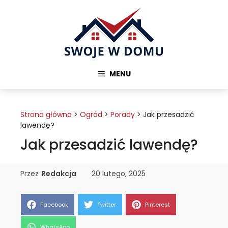
Przejdź
do
treści
MENU
Strona główna
>
Ogród
>
Porady
>
Jak przesadzić
lawendę?
Jak przesadzić lawendę?
Przez
Redakcja
20 lutego, 2025
Share
Share
Share
Facebook
Twitter
Pinterest
on
on
on
Share
WhatsApp