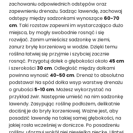
zachowaniu odpowiednich odstępów oraz
zapewnieniu drenażu. Sadząc lawendę, zachowaj
odstępy między sadzonkami wynoszące
60-70
cm
. Taki rozstaw zapewni im wystarczająco dużo
miejsca, by mogły swobodnie rosnąć i się
rozwijać. Zanim umieścisz sadzonkę w ziemi,
zanurz bryłę korzeniową w wodzie. Dzięki temu
roślina łatwiej się przyjmie i szybciej zacznie
rosnąć. Przygotuj dołek o głębokości około
45 cm
i szerokości
30 cm
. Odległość między dołkami
powinna wynosić
40-50 cm
. Drenaż to absolutna
podstawa! Na spód dołka wsyp warstwę drenażu
o grubości
5-10 cm
. Możesz wykorzystać na
przykład żwir. Następnie umieść na nim sadzonkę
lawendy. Zasypując roślinę podłożem, delikatnie
dociśnij je do bryły korzeniowej. Ważne jest, aby
posadzić lawendę na takiej samej głębokości, na
jakiej rosła wcześniej w doniczce. Po posadzeniu
rośliny, uformuj wokół niej niewielką nieckę. Ułatwi