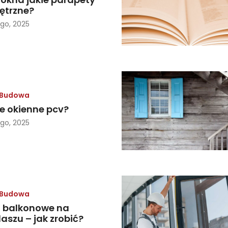
ętrzne?
ego, 2025
Budowa
le okienne pcv?
ego, 2025
Budowa
 balkonowe na
szu – jak zrobić?