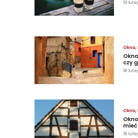
19 lute
Okna
,
Okna
czy g
18 lute
Okna
,
Okno
mieć 
18 lute