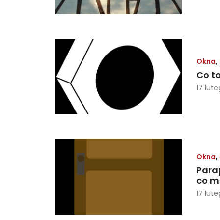
Okna
,
Co to
17 lute
Okna
,
Para
co m
17 lute