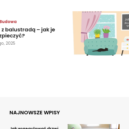
Budowa
z balustradą – jak je
zpieczyć?
go, 2025
NAJNOWSZE WPISY
Jak wyregulować drzwi