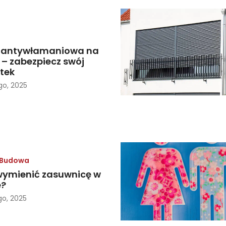
a antywłamaniowa na
 – zabezpiecz swój
tek
go, 2025
Budowa
wymienić zasuwnicę w
e?
go, 2025