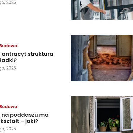
go, 2025
Budowa
 antracyt struktura
ładki?
go, 2025
Budowa
 na poddaszu ma
kształt – jaki?
go, 2025