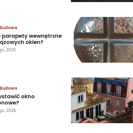
Budowa
e parapety wewnętrzne
rązowych okien?
go, 2025
Budowa
wstawić okno
onowe?
go, 2025