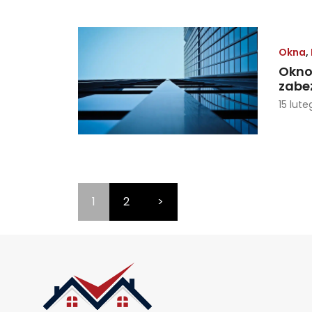
Okna
,
Okno 
zabe
15 lute
1
2
>