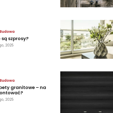
Budowa
 są szprosy?
go, 2025
Budowa
pety granitowe – na
ontować?
go, 2025