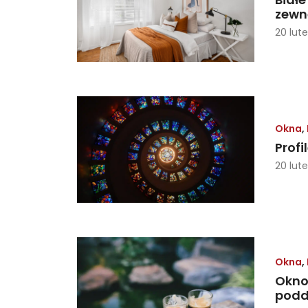
zewn
20 lut
Okna
,
Profi
20 lut
Okna
,
Okno
podda