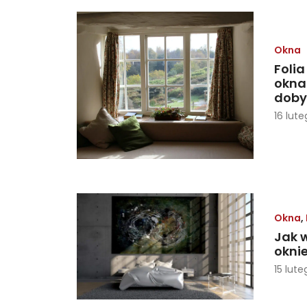
Okna
Foli
okna
doby
16 lute
Okna
,
Jak 
okni
15 lute