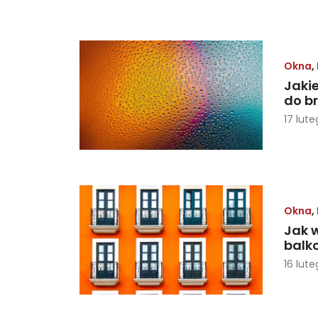
Okna
,
Jaki
do b
17 lute
Okna
,
Jak 
balk
16 lute