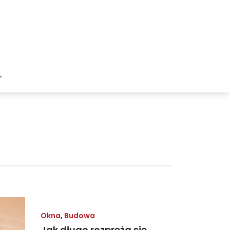
Okna
,
Budowa
Jak długo rozpręża się