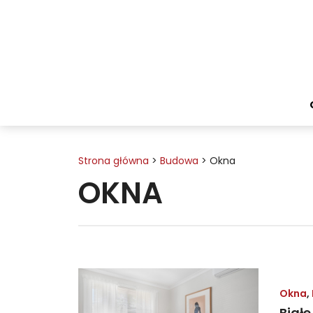
Przejdź
do
treści
Strona główna
>
Budowa
>
Okna
OKNA
Okna
,
Białe