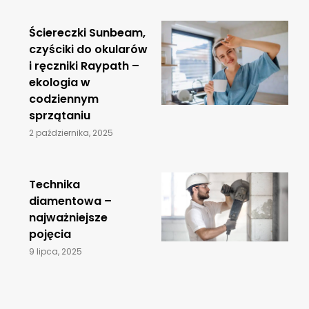
Ściereczki Sunbeam,
czyściki do okularów
i ręczniki Raypath –
ekologia w
codziennym
sprzątaniu
2 października, 2025
​Technika
diamentowa –
najważniejsze
pojęcia
9 lipca, 2025