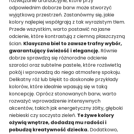
rozwiązanie aranżacyjne, które przy
odpowiednim doborze barw może stworzyć
wyjątkową przestrzeń. Zastanówmy się, jakie
kolory najlepiej współgrają z tak wyrazistym tłem.
Przede wszystkim, warto postawić na jasne
odcienie, które kontrastują z ciemną płaszczyzną
ścian.
Klasyczna biel to zawsze trafny wybór,
gwarantujący świeżość i elegancję.
Równie
dobrze sprawdzą się różnorodne odcienie
szarości oraz subtelne pastele, które rozświetlą
pokój i wprowadzą do niego atmosferę spokoju.
Delikatny róż lub błękit to doskonałe przykłady
kolorów, które idealnie wpasują się w taką
koncepcję. Oprócz stonowanych barw, warto
rozważyć wprowadzenie intensywnych
akcentów, takich jak energetyczny żółty, głęboki
niebieski czy soczysta zieleń.
Te żywe kolory
ożywią wnętrze, dodadzą mu radości i
pobudzą kreatywność dziecka.
Dodatkowo,