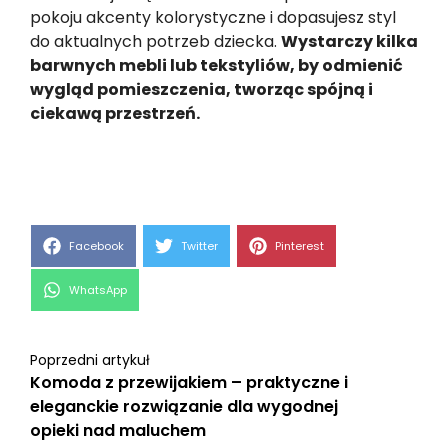
pokoju akcenty kolorystyczne i dopasujesz styl
do aktualnych potrzeb dziecka.
Wystarczy kilka
barwnych mebli lub tekstyliów, by odmienić
wygląd pomieszczenia, tworząc spójną i
ciekawą przestrzeń.
Share
Share
Share
Facebook
Twitter
Pinterest
on
on
on
Share
WhatsApp
on
Poprzedni artykuł
Komoda z przewijakiem – praktyczne i
eleganckie rozwiązanie dla wygodnej
opieki nad maluchem