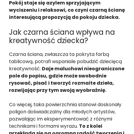
Pokój staje się azylem sprzyjającym
wyciszeniu i relaksowi, co czyni czarną ścianę
interesującą propozycją do pokoju dziecka.
Jak czarna ściana wpływa na
kreatywność dziecka?
Czarna ściana, zwłaszcza ta pokryta farbą
tablicową, potrafi wspaniale pobudzić dziecięcą
kreatywność.
Daje maluchowi nieograniczone
pole do popisu, gdzie może swobodnie
rysować, pisać i tworzyć rozmaite dzieła,
rozwijając przy tym swoją wyobraźnię.
Co więcej, taka powierzchnia stanowi doskonały
poligon doświadczalny dla młodych artystów,
pozwalając im eksperymentować z różnymi
technikami i formami wyrazu.
To z kolei
przekłada się na ogromną radość tworzenia i