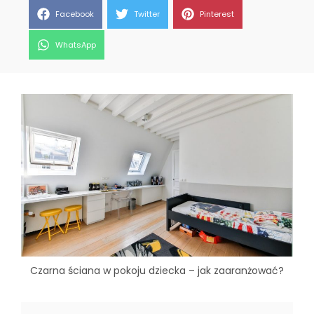
Share
Share
Share
Facebook
Twitter
Pinterest
on
on
on
Share
WhatsApp
on
Czarna ściana w pokoju dziecka – jak zaaranżować?