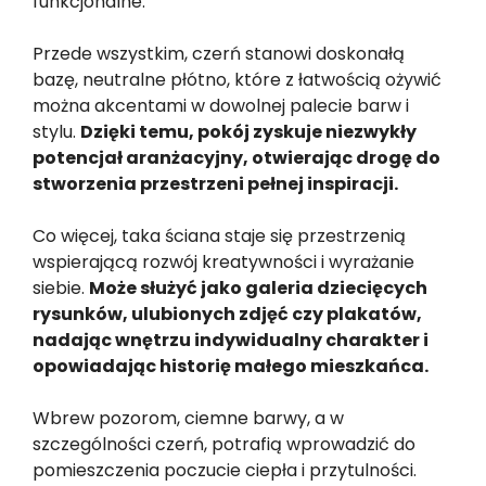
funkcjonalne.
Przede wszystkim, czerń stanowi doskonałą
bazę, neutralne płótno, które z łatwością ożywić
można akcentami w dowolnej palecie barw i
stylu.
Dzięki temu, pokój zyskuje niezwykły
potencjał aranżacyjny, otwierając drogę do
stworzenia przestrzeni pełnej inspiracji.
Co więcej, taka ściana staje się przestrzenią
wspierającą rozwój kreatywności i wyrażanie
siebie.
Może służyć jako galeria dziecięcych
rysunków, ulubionych zdjęć czy plakatów,
nadając wnętrzu indywidualny charakter i
opowiadając historię małego mieszkańca.
Wbrew pozorom, ciemne barwy, a w
szczególności czerń, potrafią wprowadzić do
pomieszczenia poczucie ciepła i przytulności.