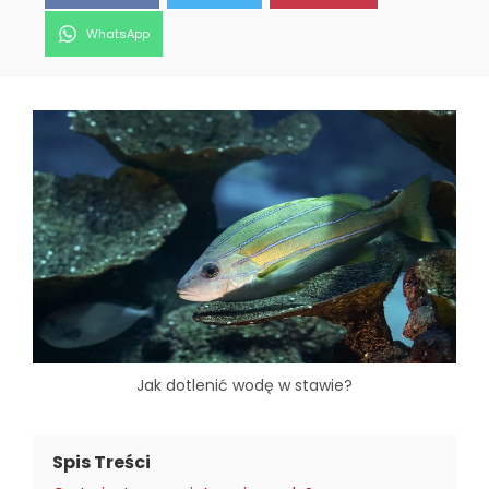
Share
WhatsApp
on
Jak dotlenić wodę w stawie?
Spis Treści