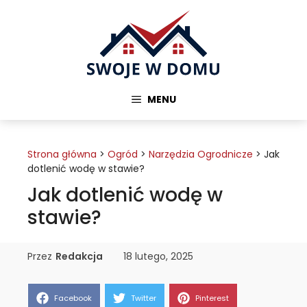
Przejdź
do
treści
MENU
Strona główna
>
Ogród
>
Narzędzia Ogrodnicze
>
Jak
dotlenić wodę w stawie?
Jak dotlenić wodę w
stawie?
Przez
Redakcja
18 lutego, 2025
Share
Share
Share
Facebook
Twitter
Pinterest
on
on
on