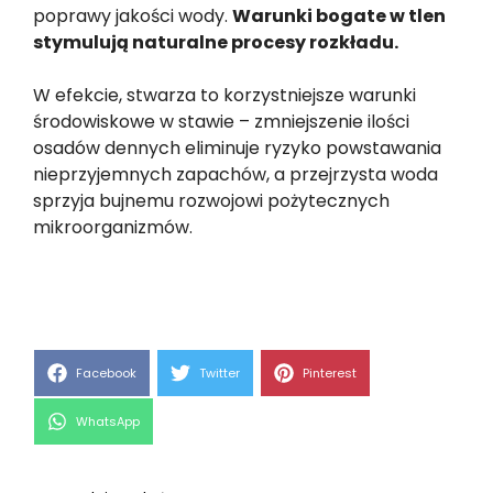
poprawy jakości wody.
Warunki bogate w tlen
stymulują naturalne procesy rozkładu.
W efekcie, stwarza to korzystniejsze warunki
środowiskowe w stawie – zmniejszenie ilości
osadów dennych eliminuje ryzyko powstawania
nieprzyjemnych zapachów, a przejrzysta woda
sprzyja bujnemu rozwojowi pożytecznych
mikroorganizmów.
Share
Share
Share
Facebook
Twitter
Pinterest
on
on
on
Share
WhatsApp
on