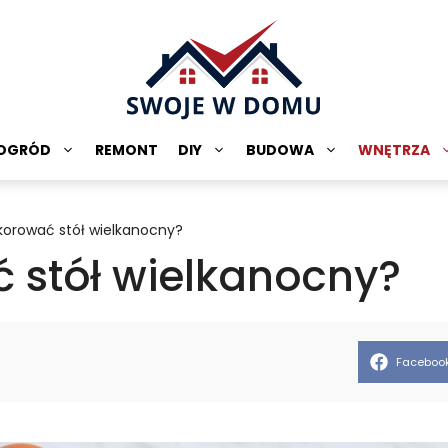
OGRÓD
REMONT
DIY
BUDOWA
WNĘTRZA
korować stół wielkanocny?
 stół wielkanocny?
Share
Faceboo
on