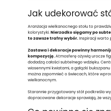
Jak udekorować st
Aranżacja wielkanocnego stołu to prawdziw
kolorystyki.
Nierzadko sięgamy po subteln
to zawsze trafny wybór.
Inspiracji warto
Zastawa i dekoracje powinny harmonijn
kompozycję.
Atmosferę ożywią urocze figu
dodadzą całości subtelnego wdzięku. Cen
wiosennymi kwiatami, a gałązki bukszpanu 
można zapomnieć o świecach, które wprowa
wielkanocnym.
Starannie przygotowany stół podkreśla 
dopracowane dekoracje sprawiają, że wsz