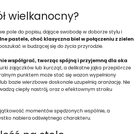
ół wielkanocny?
e pole do popisu, dające swobodę w doborze stylu i
e pastele, choć klasyczna biel w połączeniu z zielen
 poszukać w budzącej się do życia przyrodzie.
ie współgrać, tworząc spójną i przyjemną dla oka
rki zajączków lub kurcząt, a delikatne jajka przepiórcze
tralnym punktem może stać się wazon wypełniony
lub bazie wierzbowe doskonale uzupełnią aranżację. Nie
dzą ciepły nastrój, oraz o efektownym stroiku
wyjątkowość momentów spędzonych wspólnie, a
ystko nabiera odświętnego charakteru.