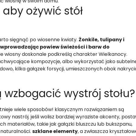
czuć wiosnę w swoim domu.
 aby ożywić stół
arto sięgnąć po wiosenne kwiaty.
Żonkile, tulipany i
, wprowadzając powiew świeżości i barw do
e wiosny doskonale podkreślą charakter Wielkanocy.
achwycające kompozycje, albo wykorzystać jako subteln
dowo, kilka gałązek forsycji, umieszczonych obok nakryci
 wzbogacić wystrój stołu?
stnieje wiele sposobów! klasycznym rozwiązaniem są
owy nastrój. jeśli wolisz bardziej wyraziste akcenty, post
ch materiałów, takie jak gałązki bluszczu lub bukszpanu,
naturalności.
szklane elementy
, a zwłaszcza kryształow