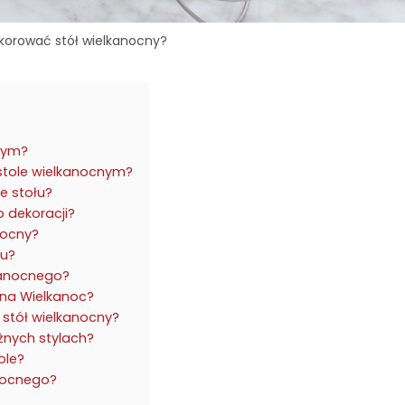
korować stół wielkanocny?
nym?
stole wielkanocnym?
e stołu?
o dekoracji?
nocny?
łu?
lkanocnego?
u na Wielkanoc?
 stół wielkanocny?
óżnych stylach?
ole?
anocnego?