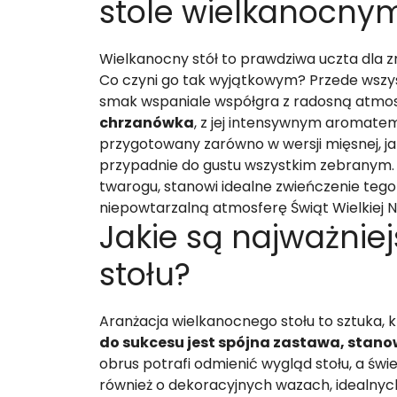
stole wielkanocny
Wielkanocny stół to prawdziwa uczta dla z
Co czyni go tak wyjątkowym? Przede wszy
smak wspaniale współgra z radosną atmosfer
chrzanówka
, z jej intensywnym aromate
przygotowany zarówno w wersji mięsnej, jak
przypadnie do gustu wszystkim zebranym.
twarogu, stanowi idealne zwieńczenie teg
niepowtarzalną atmosferę Świąt Wielkiej N
Jakie są najważnie
stołu?
Aranżacja wielkanocnego stołu to sztuka, k
do sukcesu jest spójna zastawa, stano
obrus potrafi odmienić wygląd stołu, a św
również o dekoracyjnych wazach, idealny