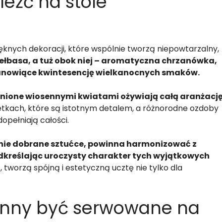
leźć na stole
pięknych dekoracji, które wspólnie tworzą niepowtarzalny,
kiełbasa, a tuż obok niej – aromatyczna chrzanówka,
tanowiące kwintesencję wielkanocnych smaków.
łnione wiosennymi kwiatami ożywiają całą aranżację
tkach, które są istotnym detalem, a różnorodne ozdoby
dopełniają całości.
nie dobrane sztućce, powinna harmonizować z
dkreślając uroczysty charakter tych wyjątkowych
 tworzą spójną i estetyczną ucztę nie tylko dla
inny być serwowane na