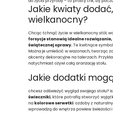
do życia przyrody – to prosty trik, by po
Jakie kwiaty dodać,
wielkanocny?
Chcąc tchnąć życie w wielkanocny stół, w
forsycje stanowią idealne rozwiązanie
świątecznej oprawy.
Te kwitnące symbol
Można je umieścić w wazonach, tworząc z
akcenty dekoracyjne na talerzach. Przykła
natychmiast ożywi całą aranżację stołu.
Jakie dodatki mogą
chcesz odświeżyć wygląd swojego stołu? i
świeczniki
, które potrafią stworzyć wyjątk
na
kolorowe serwetki
. ozdoby z naturalny
wprowadzą do wnętrza powiew świeżości i 