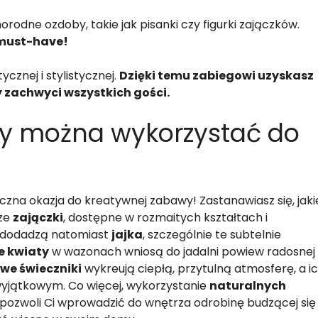
dne ozdoby, takie jak pisanki czy figurki zajączków.
 must-have!
cznej i stylistycznej.
Dzięki temu zabiegowi uzyskasz
y zachwyci wszystkich gości.
oby można wykorzystać do
czna okazja do kreatywnej zabawy! Zastanawiasz się, jaki
cze
zajączki
, dostępne w rozmaitych kształtach i
ji dodadzą natomiast
jajka
, szczególnie te subtelnie
e kwiaty
w wazonach wniosą do jadalni powiew radosnej
we świeczniki
wykreują ciepłą, przytulną atmosferę, a i
wyjątkowym. Co więcej, wykorzystanie
naturalnych
 pozwoli Ci wprowadzić do wnętrza odrobinę budzącej się