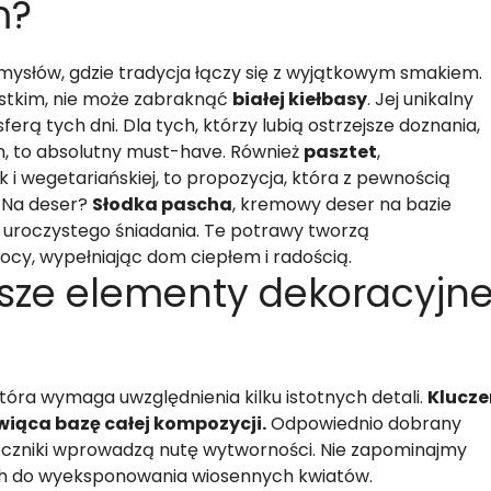
m?
mysłów, gdzie tradycja łączy się z wyjątkowym smakiem.
stkim, nie może zabraknąć
białej kiełbasy
. Jej unikalny
ą tych dni. Dla tych, którzy lubią ostrzejsze doznania,
m, to absolutny must-have. Również
pasztet
,
 i wegetariańskiej, to propozycja, która z pewnością
 Na deser?
Słodka pascha
, kremowy deser na bazie
o uroczystego śniadania. Te potrawy tworzą
ocy, wypełniając dom ciepłem i radością.
jsze elementy dekoracyjn
tóra wymaga uwzględnienia kilku istotnych detali.
Klucz
wiąca bazę całej kompozycji.
Odpowiednio dobrany
ieczniki wprowadzą nutę wytworności. Nie zapominajmy
ch do wyeksponowania wiosennych kwiatów.