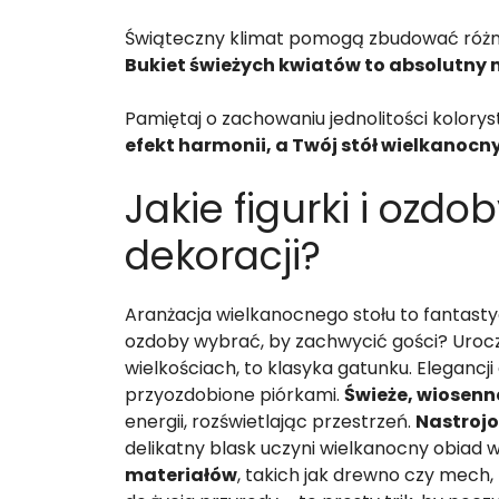
Świąteczny klimat pomogą zbudować różnoro
Bukiet świeżych kwiatów to absolutny
Pamiętaj o zachowaniu jednolitości kolorysty
efekt harmonii, a Twój stół wielkanocn
Jakie figurki i ozd
dekoracji?
Aranżacja wielkanocnego stołu to fantasty
ozdoby wybrać, by zachwycić gości? Uro
wielkościach, to klasyka gatunku. Eleganc
przyozdobione piórkami.
Świeże, wiosenn
energii, rozświetlając przestrzeń.
Nastrojo
delikatny blask uczyni wielkanocny obiad 
materiałów
, takich jak drewno czy mech,