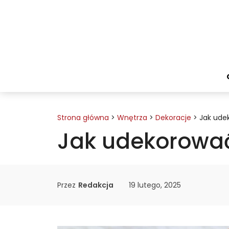
Przejdź
do
treści
Strona główna
>
Wnętrza
>
Dekoracje
>
Jak ude
Jak udekorować
Przez
Redakcja
19 lutego, 2025