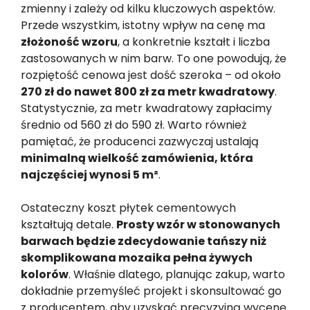
zmienny i zależy od kilku kluczowych aspektów.
Przede wszystkim, istotny wpływ na cenę ma
złożoność wzoru
, a konkretnie kształt i liczba
zastosowanych w nim barw. To one powodują, że
rozpiętość cenowa jest dość szeroka – od około
270 zł do nawet 800 zł za metr kwadratowy
.
Statystycznie, za metr kwadratowy zapłacimy
średnio od 560 zł do 590 zł. Warto również
pamiętać, że producenci zazwyczaj ustalają
minimalną wielkość zamówienia, która
najczęściej wynosi 5 m²
.
Ostateczny koszt płytek cementowych
kształtują detale.
Prosty wzór w stonowanych
barwach będzie zdecydowanie tańszy niż
skomplikowana mozaika pełna żywych
kolorów
. Właśnie dlatego, planując zakup, warto
dokładnie przemyśleć projekt i skonsultować go
z producentem, aby uzyskać precyzyjną wycenę.