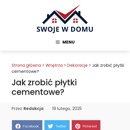
Przejdź
do
treści
MENU
Strona główna
>
Wnętrza
>
Dekoracje
>
Jak zrobić płytki
cementowe?
Jak zrobić płytki
cementowe?
Przez
Redakcja
19 lutego, 2025
Share
Share
Share
Facebook
Twitter
Pinterest
on
on
on