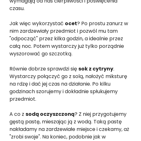
wymagają od nas cierpliwości i poświęcenia
czasu.
Jak więc wykorzystać
ocet
? Po prostu zanurz w
nim zardzewiały przedmiot i pozwól mu tam
"odpocząć" przez kilka godzin, a idealnie przez
całą noc. Potem wystarczy już tylko porządnie
wyszorować go szczotką.
Równie dobrze sprawdzi się
sok z cytryny
.
Wystarczy połączyć go z solą, nałożyć miksturę
na rdzę i dać jej czas na działanie. Po kilku
godzinach szorujemy i dokładnie spłukujemy
przedmiot.
A co z
sodą oczyszczoną
? Z niej przygotujemy
gęstą pastę, mieszając ją z wodą. Taką pastę
nakładamy na zardzewiałe miejsce i czekamy, aż
"zrobi swoje". Na koniec, podobnie jak w