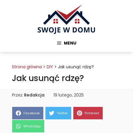
Przejdź
do
treści
MENU
Strona główna
>
DIY
>
Jak usunąć rdzę?
Jak usunąć rdzę?
Przez
Redakcja
19 lutego, 2025
Share
Share
Share
Facebook
Twitter
Pinterest
on
on
on
Share
WhatsApp
on