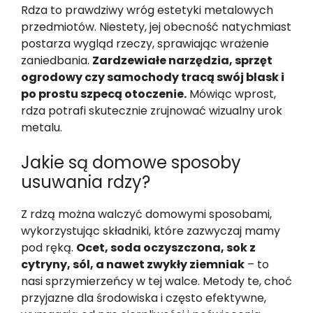
Rdza to prawdziwy wróg estetyki metalowych
przedmiotów. Niestety, jej obecność natychmiast
postarza wygląd rzeczy, sprawiając wrażenie
zaniedbania.
Zardzewiałe narzędzia, sprzęt
ogrodowy czy samochody tracą swój blask i
po prostu szpecą otoczenie.
Mówiąc wprost,
rdza potrafi skutecznie zrujnować wizualny urok
metalu.
Jakie są domowe sposoby
usuwania rdzy?
Z rdzą można walczyć domowymi sposobami,
wykorzystując składniki, które zazwyczaj mamy
pod ręką.
Ocet, soda oczyszczona, sok z
cytryny, sól, a nawet zwykły ziemniak
– to
nasi sprzymierzeńcy w tej walce. Metody te, choć
przyjazne dla środowiska i często efektywne,