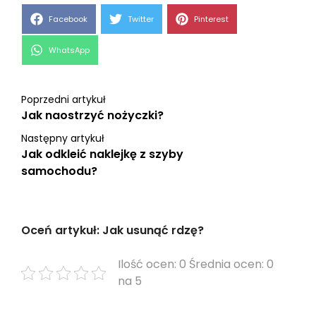
Share
Share
Share
Facebook
Twitter
Pinterest
on
on
on
Share
WhatsApp
on
Poprzedni artykuł
Jak naostrzyć nożyczki?
Następny artykuł
Jak odkleić naklejkę z szyby
samochodu?
Oceń artykuł: Jak usunąć rdzę?
Ilość ocen: 0 Średnia ocen: 0
na 5