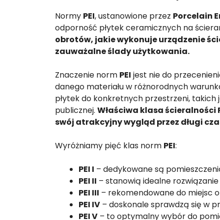
Normy
PEI
, ustanowione przez
Porcelain E
odporność płytek ceramicznych na ściera
obrotów, jakie wykonuje urządzenie ści
zauważalne ślady użytkowania.
Znaczenie norm
PEI
jest nie do przecenien
danego materiału w różnorodnych warunka
płytek do konkretnych przestrzeni, takich j
publicznej.
Właściwa klasa ścieralności 
swój atrakcyjny wygląd przez długi cza
Wyróżniamy pięć klas norm
PEI
:
PEI I
– dedykowane są pomieszczenio
PEI II
– stanowią idealne rozwiązanie
PEI III
– rekomendowane do miejsc o
PEI IV
– doskonale sprawdzą się w pr
PEI V
– to optymalny wybór do pomies