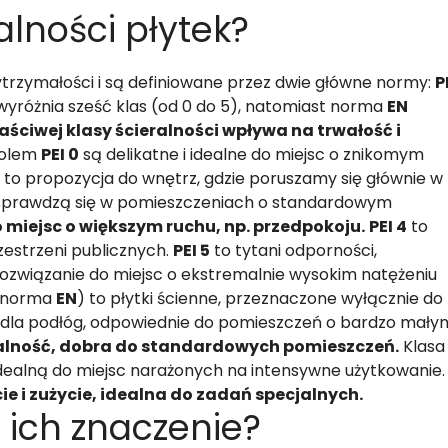
alności płytek?
wytrzymałości i są definiowane przez dwie główne normy:
P
 wyróżnia sześć klas (od 0 do 5), natomiast norma
EN
aściwej klasy ścieralności wpływa na trwałość i
bolem
PEI 0
są delikatne i idealne do miejsc o znikomym
to propozycja do wnętrz, gdzie poruszamy się głównie w
prawdzą się w pomieszczeniach o standardowym
do miejsc o większym ruchu, np. przedpokoju.
PEI 4
to
estrzeni publicznych.
PEI 5
to tytani odporności,
rozwiązanie do miejsc o ekstremalnie wysokim natężeniu
1 (norma
EN
) to płytki ścienne, przeznaczone wyłącznie do
 dla podłóg, odpowiednie do pomieszczeń o bardzo mały
eralność, dobra do standardowych pomieszczeń.
Klasa
dealną do miejsc narażonych na intensywne użytkowanie.
ie i zużycie, idealna do zadań specjalnych.
i ich znaczenie?