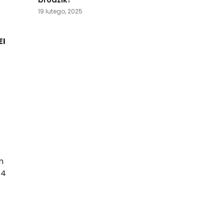
19 lutego, 2025
EI
m
 4