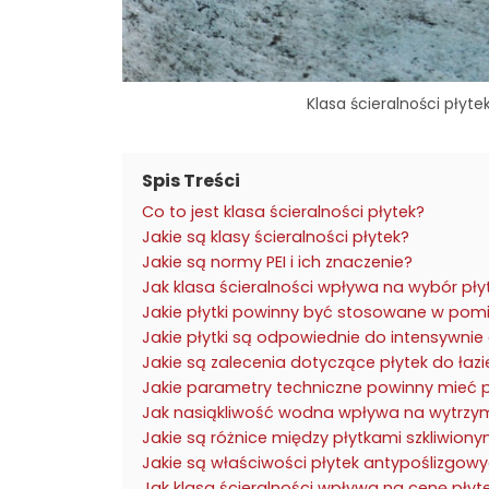
Klasa ścieralności płyt
Spis Treści
Co to jest klasa ścieralności płytek?
Jakie są klasy ścieralności płytek?
Jakie są normy PEI i ich znaczenie?
Jak klasa ścieralności wpływa na wybór pł
Jakie płytki powinny być stosowane w pomi
Jakie płytki są odpowiednie do intensywn
Jakie są zalecenia dotyczące płytek do łazi
Jakie parametry techniczne powinny mieć pł
Jak nasiąkliwość wodna wpływa na wytrzym
Jakie są różnice między płytkami szkliwiony
Jakie są właściwości płytek antypoślizgow
Jak klasa ścieralności wpływa na cenę płyt