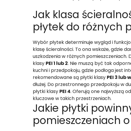
Jak klasa ścieraln
płytek do różnych 
Wybór płytek determinuje wygląd i funkcj
klasę ścieralności. To ona wskaże, gdzie da
uszkodzenia w różnych pomieszczeniach. Do 
klasy
PEI 1 lub 2
. Nie muszą być tak odporn
kuchni i przedpokoju, gdzie podłoga jest i
rekomendowane są płytki klasy
PEI 3 lub 
dłużej. Do przestronnego przedpokoju w du
płytki klasy
PEI 4
. Oferują one najwyższą o
kluczowe w takich przestrzeniach.
Jakie płytki powin
pomieszczeniach o 