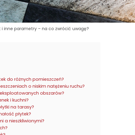
ek i inne parametry – na co zwrócić uwagę?
ytek do różnych pomieszczeń?
eszczeniach o niskim natężeniu ruchu?
ie eksploatowanych obszarów?
enek i kuchni?
ytki na tarasy?
ałość płytek?
mi a nieszkliwionymi?
ych?
ek?