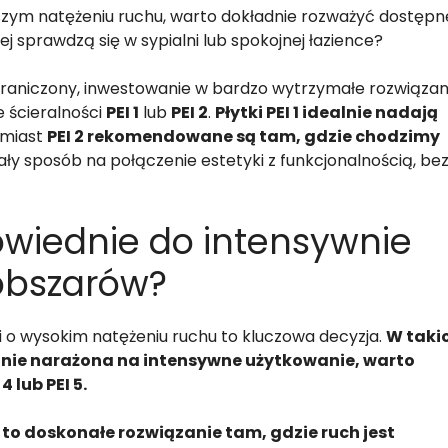
szym natężeniu ruchu, warto dokładnie rozważyć dostępn
iej sprawdzą się w sypialni lub spokojnej łazience?
ograniczony, inwestowanie w bardzo wytrzymałe rozwiązan
e ścieralności
PEI 1
lub
PEI 2
.
Płytki PEI 1 idealnie nadają
miast
PEI 2 rekomendowane są tam, gdzie chodzimy
ły sposób na połączenie estetyki z funkcjonalnością, be
powiednie do intensywnie
obszarów?
 o wysokim natężeniu ruchu to kluczowa decyzja.
W taki
nnie narażona na intensywne użytkowanie, warto
4 lub PEI 5.
 to doskonałe rozwiązanie tam, gdzie ruch jest