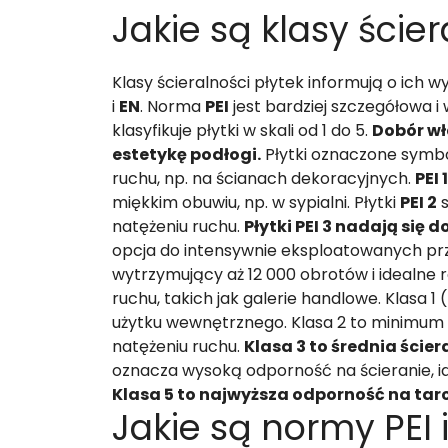
Jakie są klasy ścier
Klasy ścieralności płytek informują o ich 
i
EN
. Norma
PEI
jest bardziej szczegółowa i
klasyfikuje płytki w skali od 1 do 5.
Dobór wł
estetykę podłogi.
Płytki oznaczone sym
ruchu, np. na ścianach dekoracyjnych.
PEI 1
miękkim obuwiu, np. w sypialni. Płytki
PEI 2
s
natężeniu ruchu.
Płytki PEI 3 nadają się 
opcja do intensywnie eksploatowanych prz
wytrzymujący aż 12 000 obrotów i idealne 
ruchu, takich jak galerie handlowe. Klasa 
użytku wewnętrznego. Klasa 2 to minimum
natężeniu ruchu.
Klasa 3 to średnia ści
oznacza wysoką odporność na ścieranie, i
Klasa 5 to najwyższa odporność na tarc
Jakie są normy PEI 