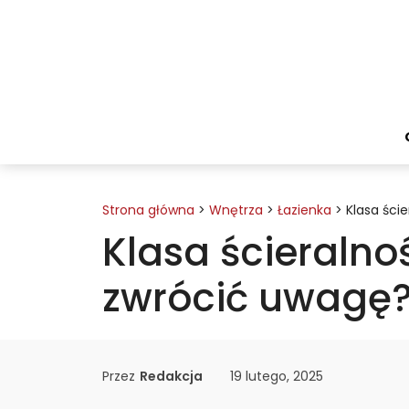
Przejdź
do
treści
Strona główna
>
Wnętrza
>
Łazienka
>
Klasa ści
Klasa ścieralno
zwrócić uwagę
Przez
Redakcja
19 lutego, 2025