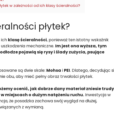
ytek w zależności od ich klasy ścieralności?
eralności płytek?
 ich
klasę ścieralności
, ponieważ ten istotny wskaźnik
a uszkodzenia mechaniczne.
Im jest ona wyższa, tym
łodze pojawią się rysy i ślady zużycia, psujące
osowane są dwie skale:
Mohsa
i
PEI
. Dlatego, decydując s
ie obu, aby mieć pełny obraz trwałości płytek.
ożemy ocenić, jak dobrze dany materiał zniesie trudy
 w miejscach o dużym natężeniu ruchu.
Inwestycja w
ncja, że posadzka zachowa swój wygląd na dłużej,
związanych z wymianą.