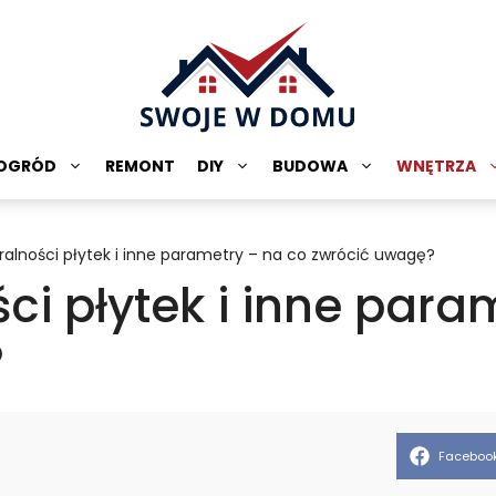
OGRÓD
REMONT
DIY
BUDOWA
WNĘTRZA
eralności płytek i inne parametry – na co zwrócić uwagę?
ści płytek i inne para
?
Share
Faceboo
on