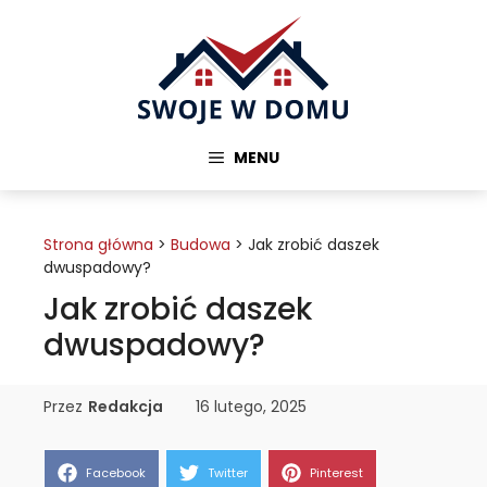
Przejdź
do
treści
MENU
Strona główna
>
Budowa
>
Jak zrobić daszek
dwuspadowy?
Jak zrobić daszek
dwuspadowy?
Przez
Redakcja
16 lutego, 2025
Share
Share
Share
Facebook
Twitter
Pinterest
on
on
on