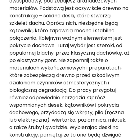
dwuspadowy, potrzebujesz kilku kluczowych
materiałów. Podstawą jest oczywiście drewno na
konstrukcję – solidne deski, które stworzą
szkielet dachu. Oprócz nich, niezbędne będą
kątowniki, które zapewnią mocne i stabilne
połączenia. Kolejnym ważnym elementem jest
pokrycie dachowe. Tutaj wybór jest szeroki, od
popularnej blachy, przez klasyczną dachówkę, aż
po elastyczny gont. Nie zapomnij także o
materiałach wykończeniowych i preparatach,
które zabezpieczą drewno przed szkodliwym
działaniem czynników atmosferycznych i
biologiczną degradacją. Do pracy przygotuj
również odpowiednie narzędzia. Oprócz
wspomnianych desek, kątowników i pokrycia
dachowego, przydadzą się wkręty, piła (ręczna
lub elektryczna), wiertarka, poziomnica, młotek,
a także śruby i gwoździe. Wybierając deski na
konstrukcję, pamiętaj, że to one będą dźwigać