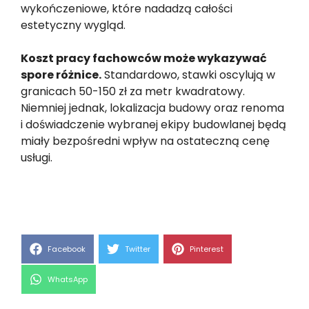
wykończeniowe, które nadadzą całości
estetyczny wygląd.
Koszt pracy fachowców może wykazywać
spore różnice.
Standardowo, stawki oscylują w
granicach 50-150 zł za metr kwadratowy.
Niemniej jednak, lokalizacja budowy oraz renoma
i doświadczenie wybranej ekipy budowlanej będą
miały bezpośredni wpływ na ostateczną cenę
usługi.
Share
Share
Share
Facebook
Twitter
Pinterest
on
on
on
Share
WhatsApp
on