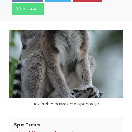
Share
WhatsApp
on
Jak zrobić daszek dwuspadowy?
Spis Treści