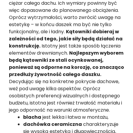
ciężar całego dachu. Ich wymiary powinny być
więc dopasowane do planowanego obciążenia.
Oprócz wytrzymałości, warto zwrócić uwagę na
estetykę – w końcu daszek ma być nie tylko
funkcjonalny, ale i ładny.
Kątowniki dobieraj w
zależności od tego, jakie siły będą działać na
konstrukcję.
Istotny jest także sposób łączenia
elementów drewnianych.
Najlepszym wyborem
będą kątowniki ze stali ocynkowanej,
ponieważ są odporne na korozję, co znacząco
przedłuży żywotność całego daszku.
Decydując się na konkretne pokrycie dachowe,
weź pod uwagę kilka aspektów. Oprócz
osobistych preferencji wizualnych i dostępnego
budżetu, istotna jest również trwałość materiału i
jego odporność na warunki atmosferyczne.
blacha
jest lekka i łatwa w montażu,
dachówka ceramiczna
charakteryzuje
się wysoką estetyką i długowiecznością,