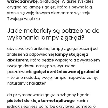
wkręć żarówkę.
Gratulacje! Właśnie zyskałeś
oryginalną lampę z gałęzi, która z pewnością
stanie się wyjątkowym elementem wystroju
Twojego wnętrza.
Jakie materiały są potrzebne do
wykonania lampy z gałęzi?
aby stworzyć unikalną lampę z gałęzi, zacznij od
znalezienia odpowiedniej
lampy stojącej z
abażurem
, która będzie współgrała z wystrojem
twojego domu. następnie, wyrusz na
poszukiwanie
gałęzi o zróżnicowanej grubości
– to one nadadzą twojej lampie niepowtarzalny,
naturalny charakter.
do przymocowania gałęzi niezbędny będzie
pistolet do kleju termotopliwego
. zanim
jednak sięgniesz po farbę akrylową, pamiętaj o