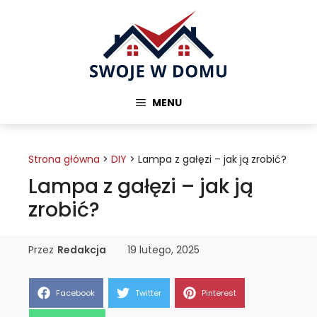
Przejdź
do
treści
MENU
Strona główna
>
DIY
>
Lampa z gałęzi – jak ją zrobić?
Lampa z gałęzi – jak ją
zrobić?
Przez
Redakcja
19 lutego, 2025
Share
Share
Share
Facebook
Twitter
Pinterest
on
on
on