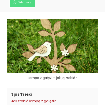
Share
WhatsApp
on
Lampa z gałęzi – jak ją zrobić?
Spis Treści
Jak zrobić lampę z gałęzi?