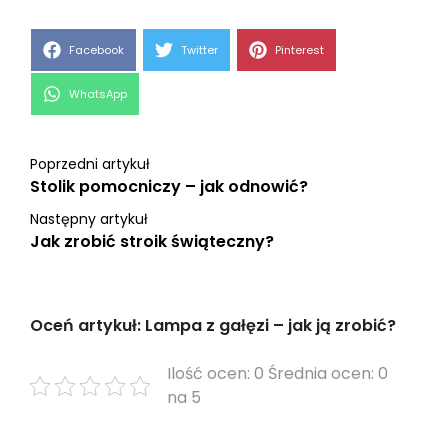
Share
Share
Share
Facebook
Twitter
Pinterest
on
on
on
Share
WhatsApp
on
Poprzedni artykuł
Stolik pomocniczy – jak odnowić?
Następny artykuł
Jak zrobić stroik świąteczny?
Oceń artykuł: Lampa z gałęzi – jak ją zrobić?
Ilość ocen: 0 Średnia ocen: 0
na 5