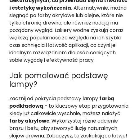
dekoracyjnych, co przekłada się na trwałość
i estetykę wykończenia.
Alternatywnie, można
sięgnąć po farby akrylowe lub olejne, które nie
tylko chronią drewno, ale również nadają mu
pożądany wygląd. Lakiery wodne zyskują coraz
większą popularność ze względu na ich szybki
czas schnięcia i łatwość aplikacji, co czyni je
idealnym rozwiązaniem dla osób ceniących
sobie wygodę i efektywność pracy.
Jak pomalować podstawę
lampy?
Zacznij od pokrycia podstawy lampy
farbą
podkładową
– to kluczowy etap przygotowania.
Kiedy już całkowicie wyschnie, możesz nałożyć
farby akrylowe
. Wykorzystaj różne odcienie
brązu i beżu, aby stworzyć iluzję naturalnych
słojów drewna. Zobaczysz, to zaskakująco łatwe!