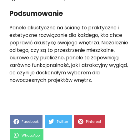
Podsumowanie
Panele akustyczne na ścianę to praktyczne i
estetyczne rozwiązanie dla każdego, kto chce
poprawić akustykę swojego wnętrza. Niezależnie
od tego, czy są to przestrzenie mieszkalne,
biurowe czy publiczne, panele te zapewniają
zarówno funkcjonalność, jak i atrakcyjny wygląd,
co czyni je doskonałym wyborem dla
nowoczesnych projektów wnętrz.
Share
Share
Share
Facebook
Twitter
Pinterest
on
on
on
Share
WhatsApp
on