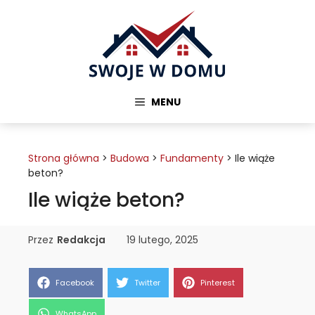
Przejdź
do
treści
MENU
Strona główna
>
Budowa
>
Fundamenty
>
Ile wiąże
beton?
Ile wiąże beton?
Przez
Redakcja
19 lutego, 2025
Share
Share
Share
Facebook
Twitter
Pinterest
on
on
on
Share
WhatsApp