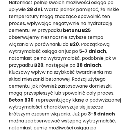
Natomiast pełnię swoich możliwości osiąga po
upływie
28 dni
. Warto jednak pamiętać, że niskie
temperatury mogą znacząco spowolnić ten
proces, wpływając negatywnie na hydratację
cementu. W przypadku
betonu B25
obserwujemy nieznacznie szybsze tempo
wiązania w porównaniu do
B20
. Początkową
wytrzymałość osiąga on już po
5-7 dniach
,
natomiast pełna wytrzymałość, podobnie jak w
przypadku
B20
, następuje po
28 dniach
.
Kluczowy wpływ na szybkość twardnienia ma
skład mieszanki betonowej. Rodzaj użytego
cementu, jak również zastosowane domieszki,
mogą przyspieszyć lub spowolnić cały proces.
Beton B30
, reprezentujący klasę o podwyższonej
wytrzymałości, charakteryzuje się jeszcze
krótszym czasem wiązania. Już po
3-5 dniach
można zaobserwować wstępną wytrzymałość,
natomiast pełnię możliwości osiąga po