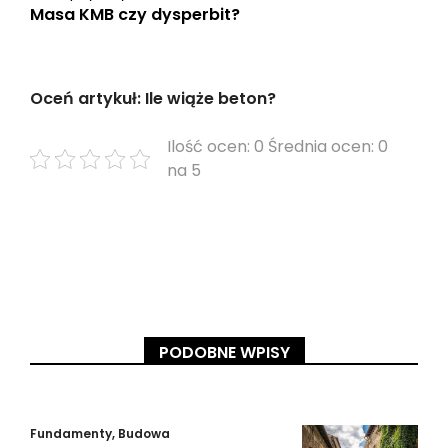
Masa KMB czy dysperbit?
Oceń artykuł: Ile wiąże beton?
Ilość ocen: 0 Średnia ocen: 0
na 5
PODOBNE WPISY
Fundamenty
,
Budowa