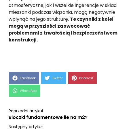
atmosferyczne, jak i wszelkie ingerencje w skład
mieszanki podczas wiązania, mogą negatywnie
wpłynąć na jego strukturę.
Te czynniki z kolei
mogą w przyszłości zaowocować
problemami z trwałością i bezpieczeństwem
konstrukcji.
Share
Share
Share
Facebook
Twitter
Pinterest
on
on
on
Share
WhatsApp
on
Poprzedni artykuł
Bloczki fundamentowe ile na m2?
Następny artykuł