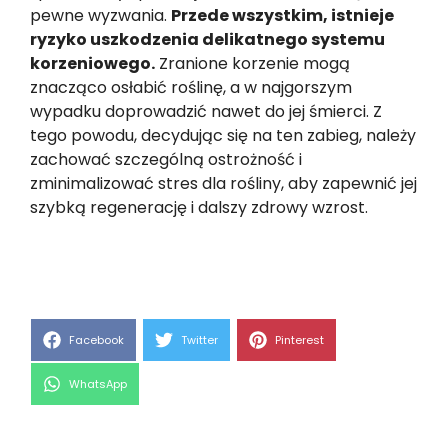
pewne wyzwania.
Przede wszystkim, istnieje
ryzyko uszkodzenia delikatnego systemu
korzeniowego.
Zranione korzenie mogą
znacząco osłabić roślinę, a w najgorszym
wypadku doprowadzić nawet do jej śmierci. Z
tego powodu, decydując się na ten zabieg, należy
zachować szczególną ostrożność i
zminimalizować stres dla rośliny, aby zapewnić jej
szybką regenerację i dalszy zdrowy wzrost.
Share
Share
Share
Facebook
Twitter
Pinterest
on
on
on
Share
WhatsApp
on