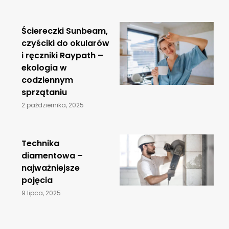
Ściereczki Sunbeam,
czyściki do okularów
i ręczniki Raypath –
ekologia w
codziennym
sprzątaniu
2 października, 2025
​Technika
diamentowa –
najważniejsze
pojęcia
9 lipca, 2025