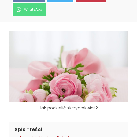
Share
WhatsApp
on
Jak podzielić skrzydłokwiat?
Spis Treści