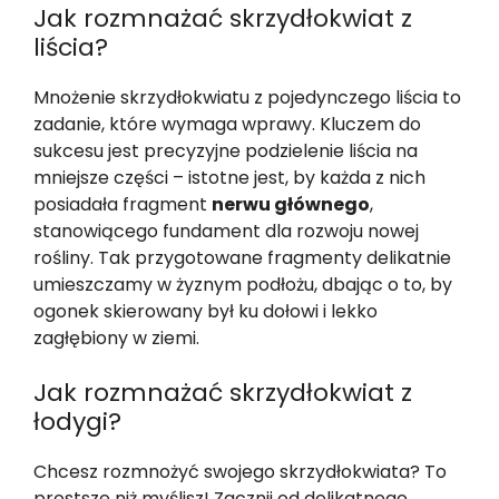
Jak rozmnażać skrzydłokwiat z
liścia?
Mnożenie skrzydłokwiatu z pojedynczego liścia to
zadanie, które wymaga wprawy. Kluczem do
sukcesu jest precyzyjne podzielenie liścia na
mniejsze części – istotne jest, by każda z nich
posiadała fragment
nerwu głównego
,
stanowiącego fundament dla rozwoju nowej
rośliny. Tak przygotowane fragmenty delikatnie
umieszczamy w żyznym podłożu, dbając o to, by
ogonek skierowany był ku dołowi i lekko
zagłębiony w ziemi.
Jak rozmnażać skrzydłokwiat z
łodygi?
Chcesz rozmnożyć swojego skrzydłokwiata? To
prostsze niż myślisz! Zacznij od delikatnego