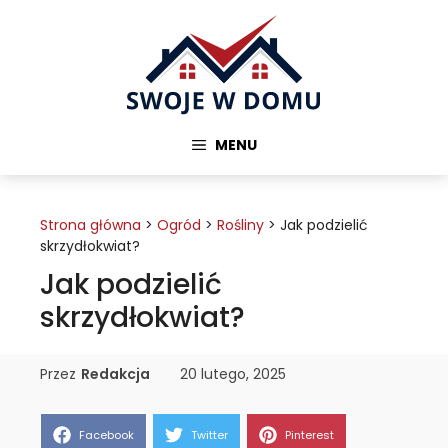
Przejdź
do
treści
MENU
Strona główna
>
Ogród
>
Rośliny
>
Jak podzielić
skrzydłokwiat?
Jak podzielić
skrzydłokwiat?
Przez
Redakcja
20 lutego, 2025
Share
Share
Share
Facebook
Twitter
Pinterest
on
on
on