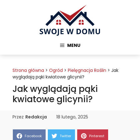
Przejdź
do
treści
MENU
Strona główna
>
Ogród
>
Pielęgnacja Roślin
>
Jak
wyglądają pąki kwiatowe glicynii?
Jak wyglądają pąki
kwiatowe glicynii?
Przez
Redakcja
18 lutego, 2025
Share
Share
Share
Facebook
Twitter
Pinterest
on
on
on