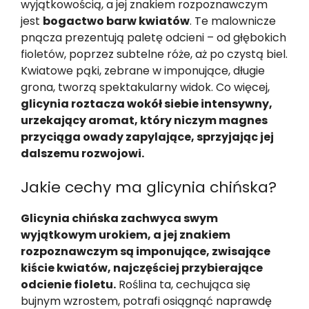
wyjątkowością, a jej znakiem rozpoznawczym
jest
bogactwo barw kwiatów
. Te malownicze
pnącza prezentują paletę odcieni – od głębokich
fioletów, poprzez subtelne róże, aż po czystą biel.
Kwiatowe pąki, zebrane w imponujące, długie
grona, tworzą spektakularny widok. Co więcej,
glicynia roztacza wokół siebie intensywny,
urzekający aromat, który niczym magnes
przyciąga owady zapylające, sprzyjając jej
dalszemu rozwojowi.
Jakie cechy ma glicynia chińska?
Glicynia chińska zachwyca swym
wyjątkowym urokiem, a jej znakiem
rozpoznawczym są imponujące, zwisające
kiście kwiatów, najczęściej przybierające
odcienie fioletu.
Roślina ta, cechująca się
bujnym wzrostem, potrafi osiągnąć naprawdę