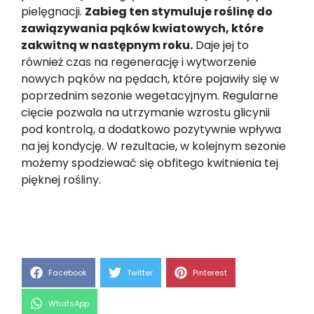
pielęgnacji.
Zabieg ten stymuluje roślinę do
zawiązywania pąków kwiatowych, które
zakwitną w następnym roku.
Daje jej to
również czas na regenerację i wytworzenie
nowych pąków na pędach, które pojawiły się w
poprzednim sezonie wegetacyjnym. Regularne
cięcie pozwala na utrzymanie wzrostu glicynii
pod kontrolą, a dodatkowo pozytywnie wpływa
na jej kondycję. W rezultacie, w kolejnym sezonie
możemy spodziewać się obfitego kwitnienia tej
pięknej rośliny.
Share
Share
Share
Facebook
Twitter
Pinterest
on
on
on
Share
WhatsApp
on