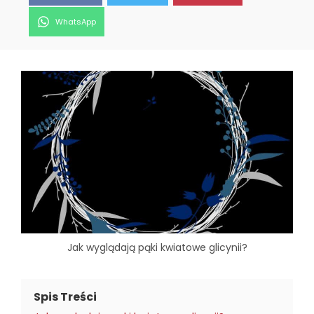
Share
WhatsApp
on
Jak wyglądają pąki kwiatowe glicynii?
Spis Treści