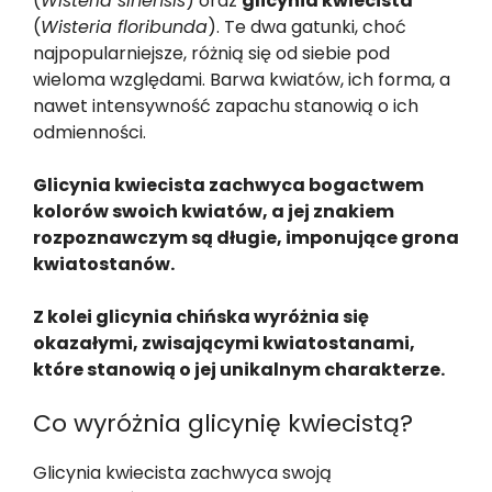
(
Wisteria sinensis
) oraz
glicynia kwiecista
(
Wisteria floribunda
). Te dwa gatunki, choć
najpopularniejsze, różnią się od siebie pod
wieloma względami. Barwa kwiatów, ich forma, a
nawet intensywność zapachu stanowią o ich
odmienności.
Glicynia kwiecista zachwyca bogactwem
kolorów swoich kwiatów, a jej znakiem
rozpoznawczym są długie, imponujące grona
kwiatostanów.
Z kolei glicynia chińska wyróżnia się
okazałymi, zwisającymi kwiatostanami,
które stanowią o jej unikalnym charakterze.
Co wyróżnia glicynię kwiecistą?
Glicynia kwiecista zachwyca swoją