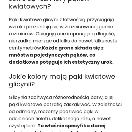
kwiatowych?
Pąki kwiatowe glicynii z łatwością przyciągają
wzrok i prezentują się w zróżnicowanej gamie
rozmiarów. Osiągają one imponującą długość,
nierzadko mierząc od kilku do nawet kilkunastu
centymetrów.
Każde grono składa się z
mnóstwa pojedynczych pąków, co
dodatkowo potęguje ich estetyczny urok.
Jakie kolory mają pąki kwiatowe
glicynii?
Glicynia zachwyca różnorodnością barw, a jej
pąki kwiatowe potrafią zaskakiwać. W zależności
od odmiany, możemy podziwiać pąki w
odcieniach fioletu, delikatnego różu, a nawet
czystej bieli.
To właśnie specyfika danej