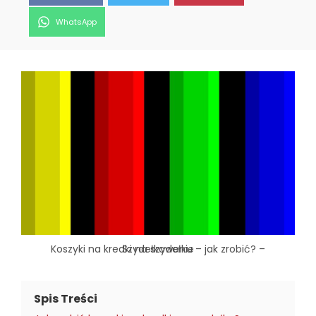
Share
WhatsApp
on
Koszyki na kredki na szydełku – jak zrobić? – Szydełkowanie
Spis Treści