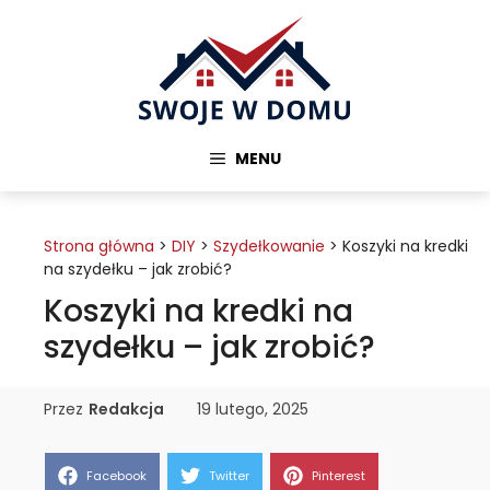
Przejdź
do
treści
MENU
Strona główna
>
DIY
>
Szydełkowanie
>
Koszyki na kredki
na szydełku – jak zrobić?
Koszyki na kredki na
szydełku – jak zrobić?
Przez
Redakcja
19 lutego, 2025
Share
Share
Share
Facebook
Twitter
Pinterest
on
on
on