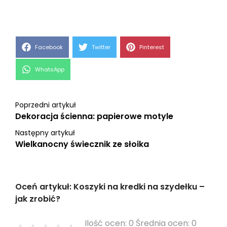
Share
Share
Share
Facebook
Twitter
Pinterest
on
on
on
Share
WhatsApp
on
Poprzedni artykuł
Dekoracja ścienna: papierowe motyle
Następny artykuł
Wielkanocny świecznik ze słoika
Oceń artykuł: Koszyki na kredki na szydełku –
jak zrobić?
Ilość ocen: 0 Średnia ocen: 0