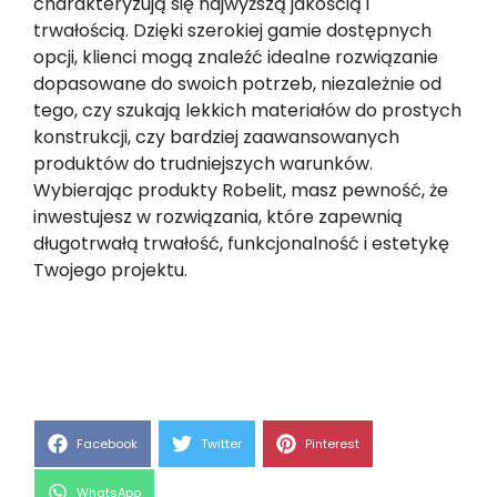
charakteryzują się najwyższą jakością i
trwałością. Dzięki szerokiej gamie dostępnych
opcji, klienci mogą znaleźć idealne rozwiązanie
dopasowane do swoich potrzeb, niezależnie od
tego, czy szukają lekkich materiałów do prostych
konstrukcji, czy bardziej zaawansowanych
produktów do trudniejszych warunków.
Wybierając produkty Robelit, masz pewność, że
inwestujesz w rozwiązania, które zapewnią
długotrwałą trwałość, funkcjonalność i estetykę
Twojego projektu.
Share
Share
Share
Facebook
Twitter
Pinterest
on
on
on
Share
WhatsApp