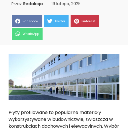
Przez
Redakcja
19 lutego, 2025
Share
Share
Share
Facebook
Twitter
Pinterest
on
on
on
Share
WhatsApp
on
Płyty profilowane to popularne materiały
wykorzystywane w budownictwie, zwłaszcza w
konstrukcjach dachowych i elewacyjnych. Wybór