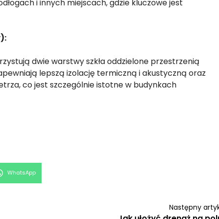
dłogach i innych miejscach, gdzie kluczowe jest
):
ystują dwie warstwy szkła oddzielone przestrzenią
apewniają lepszą izolację termiczną i akustyczną oraz
rza, co jest szczególnie istotne w budynkach
Share
WhatsApp
on
Następny arty
Jak ułożyć drenaż na pol