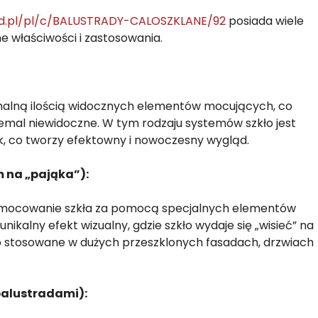
ad.pl/pl/c/BALUSTRADY-CALOSZKLANE/92
posiada wiele
e właściwości i zastosowania.
malną ilością widocznych elementów mocujących, co
niemal niewidoczne. W tym rodzaju systemów szkło jest
 co tworzy efektowny i nowoczesny wygląd.
 na „pająka”):
 mocowanie szkła za pomocą specjalnych elementów
ikalny efekt wizualny, gdzie szkło wydaje się „wisieć” na
sto stosowane w dużych przeszklonych fasadach, drzwiach
balustradami):