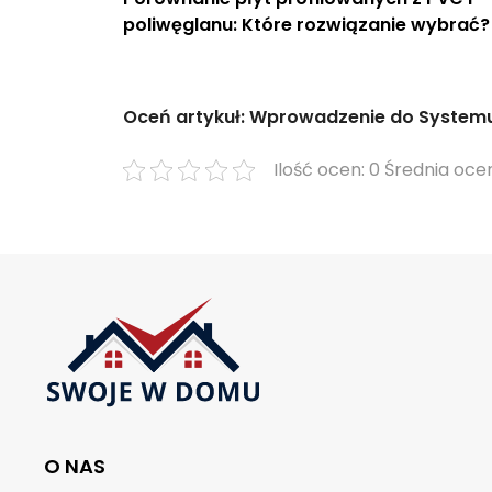
poliwęglanu: Które rozwiązanie wybrać?
Oceń artykuł: Wprowadzenie do Systemu
Ilość ocen: 0 Średnia ocen
O NAS