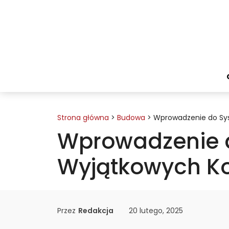
Przejdź
do
treści
Strona główna
>
Budowa
>
Wprowadzenie do Sys
Wprowadzenie d
Wyjątkowych Ko
Przez
Redakcja
20 lutego, 2025