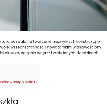
 która pozwala na tworzenie niezwykłych konstrukcji o
i swojej wszechstronności i nowatorskim właściwościom,
itekturze, designie wnętrz i wielu innych dziedzinach.
 laminowanego szkła)
szkła