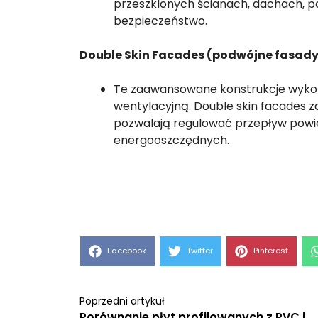
przeszklonych ścianach, dachach, po
bezpieczeństwo.
Double Skin Facades (podwójne fasady
Te zaawansowane konstrukcje wykorz
wentylacyjną. Double skin facades z
pozwalają regulować przepływ powiet
energooszczędnych.
Share
Share
Share
Facebook
Twitter
Pinterest
on
on
on
Poprzedni artykuł
Porównanie płyt profilowanych z PVC i