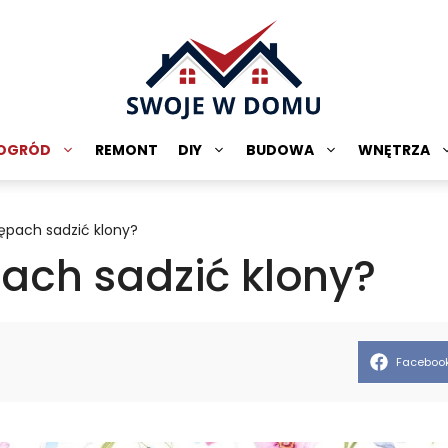
OGRÓD
REMONT
DIY
BUDOWA
WNĘTRZA
ępach sadzić klony?
ach sadzić klony?
Share
Faceboo
on