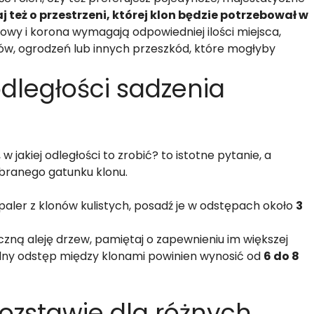
 też o przestrzeni, której klon będzie potrzebował w
y i korona wymagają odpowiedniej ilości miejsca,
ków, ogrodzeń lub innych przeszkód, które mogłyby
odległości sadzenia
w jakiej odległości to zrobić? to istotne pytanie, a
branego gatunku klonu.
paler z klonów kulistych, posadź je w odstępach około
3
tyczną aleję drzew, pamiętaj o zapewnieniu im większej
alny odstęp między klonami powinien wynosić od
6 do 8
rozstawie dla różnych