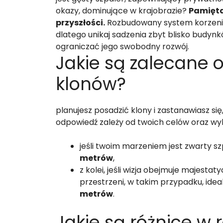
okazy, dominujące w krajobrazie?
Pamiętaj
przyszłości.
Rozbudowany system korzeniow
dlatego unikaj sadzenia zbyt blisko budyn
ograniczać jego swobodny rozwój.
Jakie są zalecane 
klonów?
planujesz posadzić klony i zastanawiasz się, 
odpowiedź zależy od twoich celów oraz wy
jeśli twoim marzeniem jest zwarty sz
metrów
,
z kolei, jeśli wizja obejmuje majesta
przestrzeni, w takim przypadku, ide
metrów
.
Jakie są różnice w 