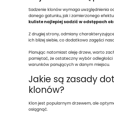
Sadzenie klonów wymaga uwzględnienia odp
danego gatunku, jak i zamierzonego efektu
kuliste najlepiej sadzić w odstępach ok
Z drugiej strony, odmiany charakteryzują
ich bliżej siebie, co dodatkowo zagęści nas
Planując natomiast aleję drzew, warto za
pamiętać, że ostateczny wybór odległośc
warunków panujących w danym miejscu.
Jakie są zasady do
klonów?
Klon jest popularnym drzewem, ale optyma
osiągnąć.