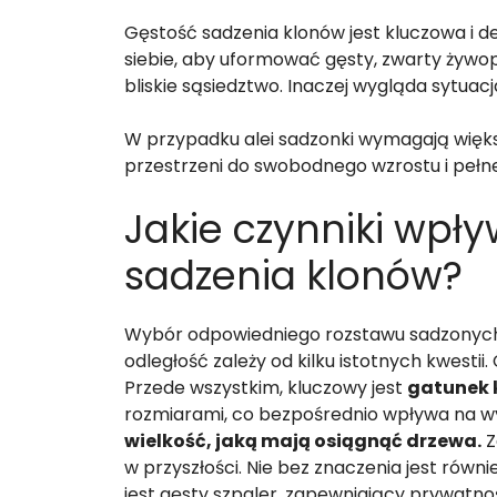
Gęstość sadzenia klonów jest kluczowa i 
siebie, aby uformować gęsty, zwarty żywo
bliskie sąsiedztwo. Inaczej wygląda sytuacj
W przypadku alei sadzonki wymagają więk
przestrzeni do swobodnego wzrostu i pełn
Jakie czynniki wpł
sadzenia klonów?
Wybór odpowiedniego rozstawu sadzonych
odległość zależy od kilku istotnych kwesti
Przede wszystkim, kluczowy jest
gatunek 
rozmiarami, co bezpośrednio wpływa na 
wielkość, jaką mają osiągnąć drzewa.
Z
w przyszłości. Nie bez znaczenia jest równi
jest gęsty szpaler, zapewniający prywatnoś