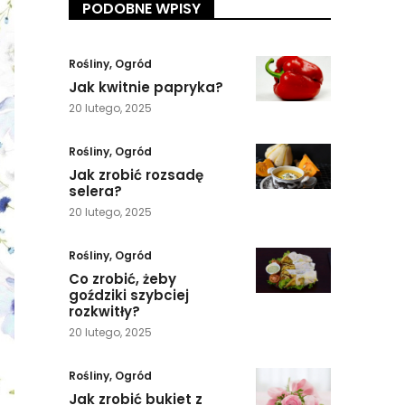
PODOBNE WPISY
Rośliny
,
Ogród
Jak kwitnie papryka?
20 lutego, 2025
Rośliny
,
Ogród
Jak zrobić rozsadę
selera?
20 lutego, 2025
Rośliny
,
Ogród
Co zrobić, żeby
goździki szybciej
rozkwitły?
20 lutego, 2025
Rośliny
,
Ogród
Jak zrobić bukiet z