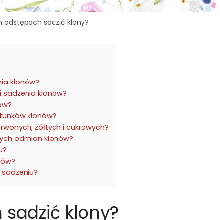
h odstępach sadzić klony?
nia klonów?
i sadzenia klonów?
nów?
gatunków klonów?
erwonych, żółtych i cukrowych?
zych odmian klonów?
u?
onów?
 sadzeniu?
 sadzić klony?