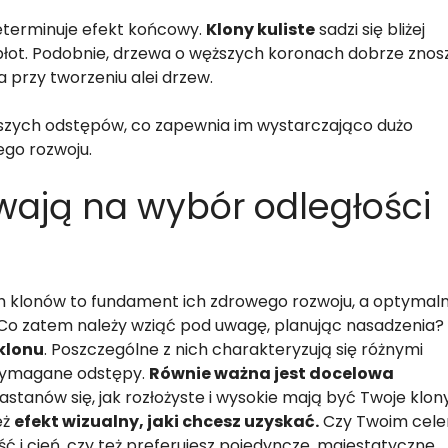
determinuje efekt końcowy.
Klony kuliste
sadzi się bliżej
płot. Podobnie, drzewa o węższych koronach dobrze znos
a przy tworzeniu alei drzew.
szych odstępów, co zapewnia im wystarczająco dużo
ego rozwoju.
ywają na wybór odległości
 klonów to fundament ich zdrowego rozwoju, a optymal
i. Co zatem należy wziąć pod uwagę, planując nasadzenia?
klonu
. Poszczególne z nich charakteryzują się różnymi
wymagane odstępy.
Równie ważna jest docelowa
astanów się, jak rozłożyste i wysokie mają być Twoje klon
eż
efekt wizualny, jaki chcesz uzyskać.
Czy Twoim cel
ć i cień, czy też preferujesz pojedyncze, majestatyczne