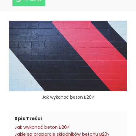
on
Jak wykonać beton B20?
Spis Treści
Jak wykonać beton B20?
Jakie są proporcje składników betonu B20?