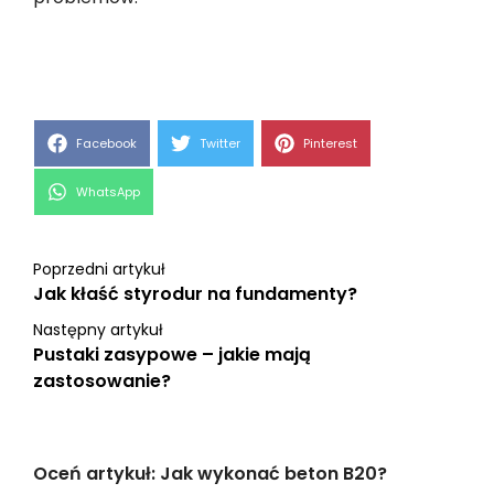
Share
Share
Share
Facebook
Twitter
Pinterest
on
on
on
Share
WhatsApp
on
Poprzedni artykuł
Jak kłaść styrodur na fundamenty?
Następny artykuł
Pustaki zasypowe – jakie mają
zastosowanie?
Oceń artykuł: Jak wykonać beton B20?