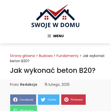
Przejdź
do
treści
MENU
Strona główna
>
Budowa
>
Fundamenty
>
Jak wykonać
beton B20?
Jak wykonać beton B20?
Przez
Redakcja
15 lutego, 2025
Share
Share
Share
Facebook
Twitter
Pinterest
on
on
on
Share
WhatsApp