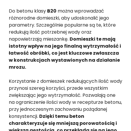
Do betonu klasy
B20
można wprowadzać
różnorodne domieszki, aby udoskonalić jego
parametry. Szczególnie popularne są te, które
redukują ilość potrzebnej wody oraz
napowietrzają mieszankę.
Domieszki te mają
istotny wpływ na jego finalną wytrzymałość i
łatwość obróbki, co jest kluczowe zwłaszcza
w konstrukcjach wystawionych na działanie
mrozu.
Korzystanie z domieszek redukujących ilość wody
przynosi szereg korzyści, przede wszystkim
zwiększając jego wytrzymałość. Pozwalają one
na ograniczenie ilości wody w recepturze betonu,
przy jednoczesnym zachowaniu pożądanej
konsystencji.
Dzięki temu beton
charakteryzuje się mniejszą porowatością i
większą gęstością, co przekłada się na jego